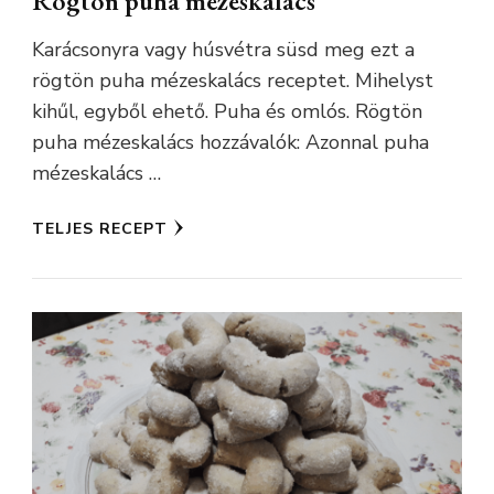
Rögtön puha mézeskalács
Karácsonyra vagy húsvétra süsd meg ezt a
rögtön puha mézeskalács receptet. Mihelyst
kihűl, egyből ehető. Puha és omlós. Rögtön
puha mézeskalács hozzávalók: Azonnal puha
mézeskalács …
TELJES RECEPT