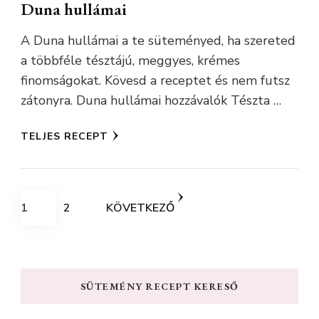
Duna hullámai
A Duna hullámai a te süteményed, ha szereted
a többféle tésztájú, meggyes, krémes
finomságokat. Kövesd a receptet és nem futsz
zátonyra. Duna hullámai hozzávalók Tészta …
TELJES RECEPT
Bejegyzések
OLDAL
OLDAL
1
2
KÖVETKEZŐ
lapozása
SÜTEMÉNY RECEPT KERESŐ