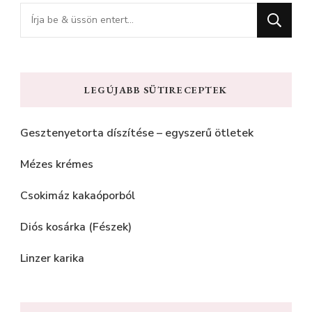
Keres
valamit?
LEGÚJABB SÜTIRECEPTEK
Gesztenyetorta díszítése – egyszerű ötletek
Mézes krémes
Csokimáz kakaóporból
Diós kosárka (Fészek)
Linzer karika