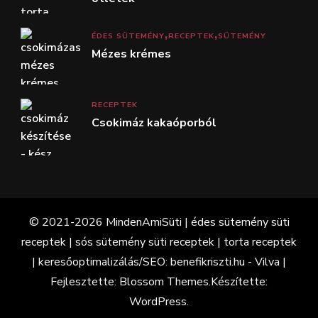
ÉDES SÜTEMÉNY
RECEPTEK
SÜTEMÉNY
Mézes krémes
RECEPTEK
Csokimáz kakaóporból
© 2021-2026 MindenAmiSüti | édes sütemény süti
receptek | sós sütemény süti receptek | torta receptek
| keresőoptimalizálás/SEO: benefikriszti.hu -
Vilva |
Fejlesztette:
Blossom Themes
.Készítette:
WordPress
.