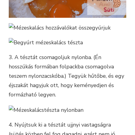
3. A tésztát csomagoljuk nylonba. (Én
hosszúkás formában folpackba csomagolva
teszem nylonzacskóba.) Tegyük hűtőbe, és egy
éjszakát hagyjuk ott, hogy keményedjen és
formázható legyen.
4. Nyújtsuk ki a tésztát ujjnyi vastagságra
(sütés közben fel fog dagadni, ezért nem jó