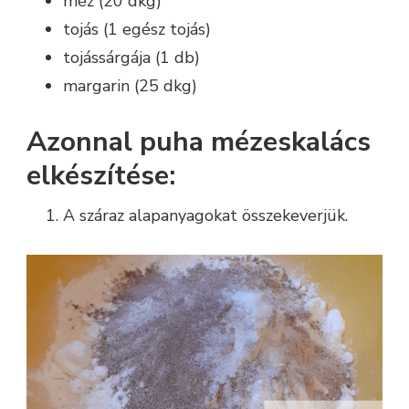
méz (20 dkg)
tojás (1 egész tojás)
tojássárgája (1 db)
margarin (25 dkg)
Azonnal puha mézeskalács
elkészítése:
A száraz alapanyagokat összekeverjük.