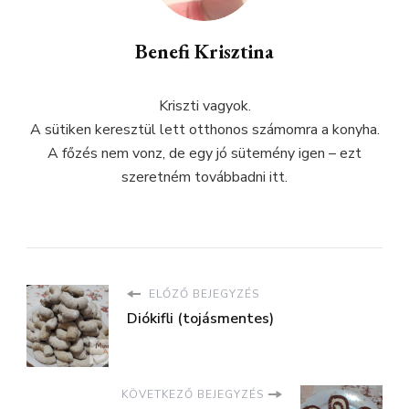
Benefi Krisztina
Kriszti vagyok.
A sütiken keresztül lett otthonos számomra a konyha.
A főzés nem vonz, de egy jó sütemény igen – ezt
szeretném továbbadni itt.
ELŐZŐ BEJEGYZÉS
Diókifli (tojásmentes)
KÖVETKEZŐ BEJEGYZÉS