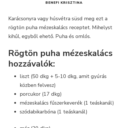
BENEFI KRISZTINA
Karácsonyra vagy húsvétra süsd meg ezt a
rögtön puha mézeskalács receptet. Mihelyst
kihűl, egyből ehető. Puha és omlós.
Rögtön puha mézeskalács
hozzávalók:
liszt (50 dkg + 5-10 dkg, amit gyúrás
közben felvesz)
porcukor (17 dkg)
mézeskalács fűszerkeverék (1 teáskanál)
szódabikarbóna (1 teáskanál)